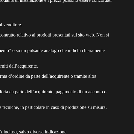
modalità di installazione e i prezzi possono essere concordati
al venditore.
ntratto relativo ai prodotti presentati sul sito web. Non si
gamento” o su un pulsante analogo che indichi chiaramente
orniti dall’acquirente.
erma d’ordine da parte dell’acquirente o tramite altra
offerta da parte dell’acquirente, pagamento di un acconto o
he tecniche, in particolare in caso di produzione su misura,
VA inclusa, salvo diversa indicazione.