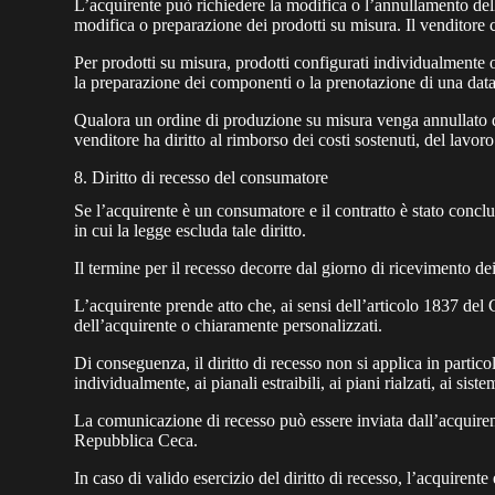
L’acquirente può richiedere la modifica o l’annullamento dell
modifica o preparazione dei prodotti su misura. Il venditore 
Per prodotti su misura, prodotti configurati individualmente o
la preparazione dei componenti o la prenotazione di una data 
Qualora un ordine di produzione su misura venga annullato dop
venditore ha diritto al rimborso dei costi sostenuti, del lavor
8. Diritto di recesso del consumatore
Se l’acquirente è un consumatore e il contratto è stato conclus
in cui la legge escluda tale diritto.
Il termine per il recesso decorre dal giorno di ricevimento dei
L’acquirente prende atto che, ai sensi dell’articolo 1837 del 
dell’acquirente o chiaramente personalizzati.
Di conseguenza, il diritto di recesso non si applica in particol
individualmente, ai pianali estraibili, ai piani rialzati, ai sist
La comunicazione di recesso può essere inviata dall’acquiren
Repubblica Ceca.
In caso di valido esercizio del diritto di recesso, l’acquiren