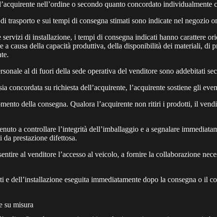
l’acquirente nell’ordine o secondo quanto concordato individualmente c
di trasporto e sui tempi di consegna stimati sono indicate nel negozio on
 servizi di installazione, i tempi di consegna indicati hanno carattere or
a causa della capacità produttiva, della disponibilità dei materiali, di pr
nte.
 personale al di fuori della sede operativa del venditore sono addebitati s
ia concordata su richiesta dell’acquirente, l’acquirente sostiene gli even
ento della consegna. Qualora l’acquirente non ritiri i prodotti, il vendit
enuto a controllare l’integrità dell’imballaggio e a segnalare immediata
i da prestazione difettosa.
nsentire al venditore l’accesso al veicolo, a fornire la collaborazione ne
otti e dell’installazione eseguita immediatamente dopo la consegna o il co
e su misura