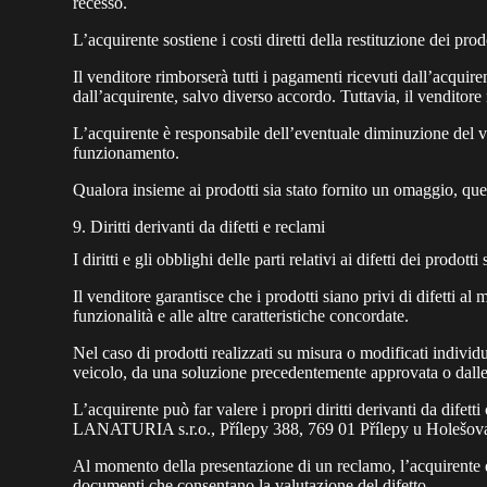
recesso.
L’acquirente sostiene i costi diretti della restituzione dei prod
Il venditore rimborserà tutti i pagamenti ricevuti dall’acqui
dall’acquirente, salvo diverso accordo. Tuttavia, il venditore 
L’acquirente è responsabile dell’eventuale diminuzione del val
funzionamento.
Qualora insieme ai prodotti sia stato fornito un omaggio, ques
9. Diritti derivanti da difetti e reclami
I diritti e gli obblighi delle parti relativi ai difetti dei prod
Il venditore garantisce che i prodotti siano privi di difetti a
funzionalità e alle altre caratteristiche concordate.
Nel caso di prodotti realizzati su misura o modificati individu
veicolo, da una soluzione precedentemente approvata o dalle no
L’acquirente può far valere i propri diritti derivanti da difett
LANATURIA s.r.o., Přílepy 388, 769 01 Přílepy u Holešov
Al momento della presentazione di un reclamo, l’acquirente dev
documenti che consentano la valutazione del difetto.