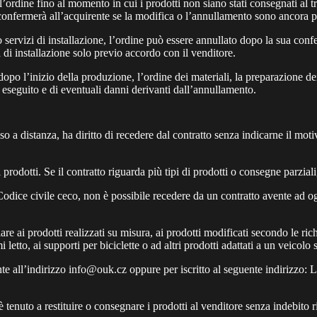
’ordine fino al momento in cui i prodotti non siano stati consegnati al t
confermerà all’acquirente se la modifica o l’annullamento sono ancora po
 servizi di installazione, l’ordine può essere annullato dopo la sua conf
di installazione solo previo accordo con il venditore.
o l’inizio della produzione, l’ordine dei materiali, la preparazione dei 
o eseguito e di eventuali danni derivanti dall’annullamento.
o a distanza, ha diritto di recedere dal contratto senza indicarne il moti
 prodotti. Se il contratto riguarda più tipi di prodotti o consegne parzia
Codice civile ceco, non è possibile recedere da un contratto avente ad ogg
are ai prodotti realizzati su misura, ai prodotti modificati secondo le rich
emi letto, ai supporti per biciclette o ad altri prodotti adattati a un veicol
te all’indirizzo
info@ouk.cz
oppure per iscritto al seguente indirizzo
te è tenuto a restituire o consegnare i prodotti al venditore senza indebi