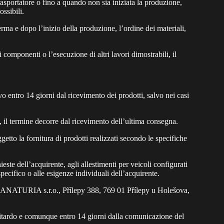
rasportatore o fino a quando non sia iniziata la produzione,
ssibili.
erma e dopo l’inizio della produzione, l’ordine dei materiali,
componenti o l’esecuzione di altri lavori dimostrabili, il
vo entro 14 giorni dal ricevimento dei prodotti, salvo nei casi
li, il termine decorre dal ricevimento dell’ultima consegna.
etto la fornitura di prodotti realizzati secondo le specifiche
ieste dell’acquirente, agli allestimenti per veicoli configurati
o specifico o alle esigenze individuali dell’acquirente.
: LANATURIA s.r.o., Přílepy 388, 769 01 Přílepy u Holešova,
to ritardo e comunque entro 14 giorni dalla comunicazione del