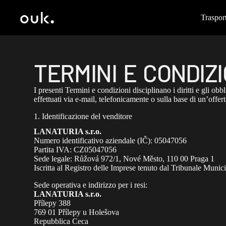
Trasport
TERMINI E CONDIZI
I presenti Termini e condizioni disciplinano i diritti e gli obb
effettuati via e-mail, telefonicamente o sulla base di un’offert
1. Identificazione del venditore
LANATURIA s.r.o.
Numero identificativo aziendale (IČ): 05047056
Partita IVA: CZ05047056
Sede legale: Růžová 972/1, Nové Město, 110 00 Praga 1
Iscritta al Registro delle Imprese tenuto dal Tribunale Munic
Sede operativa e indirizzo per i resi:
LANATURIA s.r.o.
Přílepy 388
769 01 Přílepy u Holešova
Repubblica Ceca