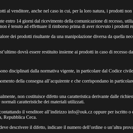
otti al venditore, anche nel caso in cui, per la loro natura, i prodotti non 
rente entro 14 giorni dal ricevimento della comunicazione di recesso, uti
non è tenuto ad effettuare il rimborso prima di aver ricevuto i prodotti re
ore dei prodotti risultante da una manipolazione diversa da quella necessa
t’ultimo dovrà essere restituito insieme ai prodotti in caso di recesso da
otti sono disciplinati dalla normativa vigente, in particolare dal Codice civ
l momento della consegna all’acquirente e che corrispondano in particolare 
almente, non costituisce difetto una caratteristica derivante dalle richies
rmali caratteristiche dei materiali utilizzati.
i contattando il venditore all’indirizzo
info@ouk.cz
oppure per iscritto o 
a, Repubblica Ceca.
e descrivere il difetto, indicare il numero dell’ordine o un’altra prova d