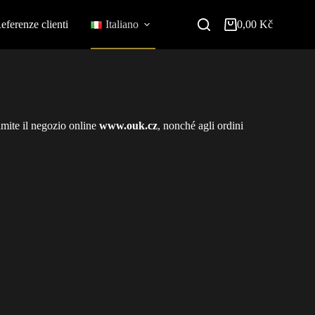
eferenze clienti
Italiano
0,00
Kč
tramite il negozio online
www.ouk.cz
, nonché agli ordini