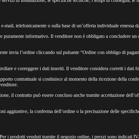
servizi di installazione, le specifiche tecniche, i tempi di consegna, le 
a e-mail, telefonicamente o sulla base di un’offerta individuale emessa d
re puramente informativo. Il venditore non è obbligato a concludere un co
uirente invia l’ordine cliccando sul pulsante “Ordine con obbligo di pa
ollare e correggere i dati inseriti. Il venditore considera corretti i dati f
rapporto contrattuale si costituisce al momento della ricezione della conf
venditore.
lazione, il contratto può essere concluso anche tramite accettazione dell’
zioni aggiuntive, la conferma dell’ordine o la precisazione delle specific
 Per i prodotti venduti tramite il negozio online, i prezzi sono indicati I