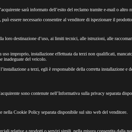
. L’acquirente sarà informato dell’esito del reclamo tramite e-mail o altr
, può essere necessario consentire al venditore di ispezionare il prodotto,
a loro destinazione d’uso, ai limiti tecnici, alle istruzioni, alle raccom
a uso improprio, installazione effettuata da terzi non qualificati, mancat
he inadeguate del veicolo.
’installazione a terzi, egli è responsabile della corretta installazione e d
l’acquirente sono contenute nell’Informativa sulla privacy separata dispo
te nella Cookie Policy separata disponibile sul sito web del venditore.
ali relative a prodotti o servizi simili, nella misura consentita dalla n