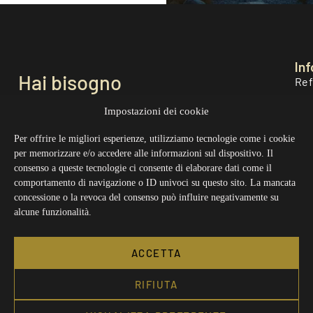
Inf
Hai bisogno
Ref
di aiuto?
O n
Impostazioni dei cookie
+420 775 135 620
Kon
Per offrire le migliori esperienze, utilizziamo tecnologie come i cookie
per memorizzare e/o accedere alle informazioni sul dispositivo. Il
info@ouk.cz
Obc
consenso a queste tecnologie ci consente di elaborare dati come il
Si prega di notare: offriamo assistenza telefonica in inglese e
comportamento di navigazione o ID univoci su questo sito. La mancata
ceco.
Zás
concessione o la revoca del consenso può influire negativamente su
(Lun - Ven 9 - 16:00)
alcune funzionalità.
Tutti i contatti
Zás
ACCETTA
RIFIUTA