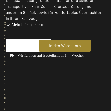
Die ideale Lösung für den einfachen und sicheren
b
a
Transport von Fahrrädern, Sportausrüstung und
u
anderem Gepäck sowie für komfortables Übernachten
/
in Ihrem Fahrzeug.
C
Mehr Informationen
a
m
p
e
r
In den Warenkorb
I
n
n
Wir fertigen auf Bestellung in 1–4 Wochen
e
n
a
u
s
b
a
u
–
1
x
H
e
c
k