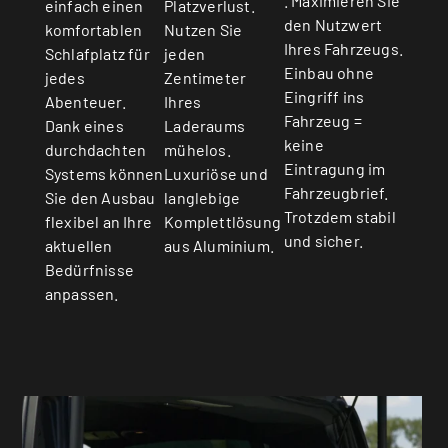
. Maximieren Sie
einfach einen
Platzverlust.
den Nutzwert
komfortablen
Nutzen Sie
Ihres Fahrzeugs.
Schlafplatz für
jeden
Einbau ohne
jedes
Zentimeter
Eingriff ins
Abenteuer.
Ihres
Fahrzeug =
Dank eines
Laderaums
keine
durchdachten
mühelos.
Eintragung im
Systems können
Luxuriöse und
Fahrzeugbrief.
Sie den Ausbau
langlebige
Trotzdem stabil
flexibel an Ihre
Komplettlösung
und sicher.
aktuellen
aus Aluminium.
Bedürfnisse
anpassen.