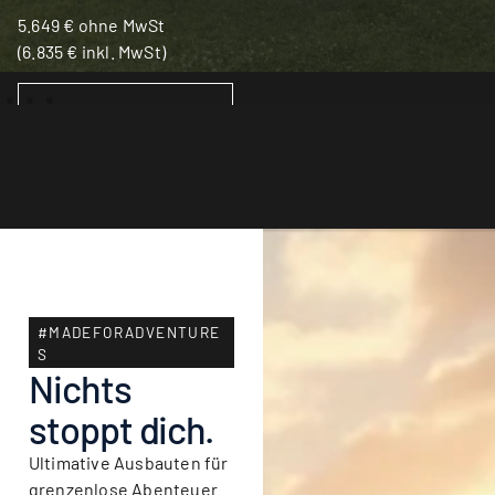
5.649
€
ohne MwSt
(
6.835
€
inkl. MwSt)
IN DEN WARENKORB
#MADEFORADVENTURE
S
Nichts
stoppt dich.
Ultimative Ausbauten für
grenzenlose Abenteuer.