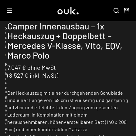
Camper Innenausbau – 1x
S
Heckauszug + Doppelbett –
t
a
r
Mercedes V-Klasse, Vito, EQV,
t
Marco Polo
/
F
7.047
€
ohne MwSt
a
h
(
8.527
€
inkl. MwSt)
r
z
e
u
Der Heckauszug mit einer durchgehenden Schublade
g
und einer Länge von 158 cm ist vielseitig und ganzjährig
i
n
nutzbar und erleichtert den Zugang zum gesamten
n
Laderaum. In Kombination mit einem
e
n
herausnehmbaren, höhenverstellbaren Bett (140 x 200
a
u
cm) und einer komfortablen Matratze.
s