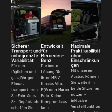
Sicherer
Entwickelt
Maximale
Transport und
für
Praktikabilität
unbegrenzte
Mercedes-
ohne
Variabilität
Benz
Einschränkun
gen
Für den
Die beste
Mit unserem
täglichen und
Lösung für
Ausbau können
ganzjährigen
Ihren MB V-
Sie weiterhin
Einsatz –
Klasse, Vito,
beide Sitzreihen
transportieren
EQV oder Marco
nutzen –
Sie Fahrräder,
Polo. Keine
inklusive
Ski, Gepäck oder
Kompromisse,
Verstellfunktion
schaffen Sie
kein