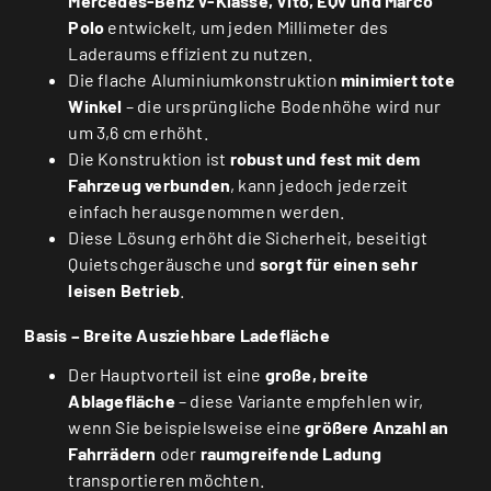
Mercedes-Benz V-Klasse, Vito, EQV und Marco
Polo
entwickelt, um jeden Millimeter des
Laderaums effizient zu nutzen.
Die flache Aluminiumkonstruktion
minimiert tote
Winkel
– die ursprüngliche Bodenhöhe wird nur
um 3,6 cm erhöht.
Die Konstruktion ist
robust und fest mit dem
Fahrzeug verbunden
, kann jedoch jederzeit
einfach herausgenommen werden.
Diese Lösung erhöht die Sicherheit, beseitigt
Quietschgeräusche und
sorgt für einen sehr
leisen Betrieb
.
Basis – Breite Ausziehbare Ladefläche
Der Hauptvorteil ist eine
große, breite
Ablagefläche
– diese Variante empfehlen wir,
wenn Sie beispielsweise eine
größere Anzahl an
Fahrrädern
oder
raumgreifende Ladung
transportieren möchten.