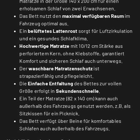
Matratze in der Größe 140 x 200 cm für einen
erholsamen Schlaf von zwei Erwachsenen.
Das Bett nutzt den
maximal verfügbaren Raum
im
Fahrzeug optimal aus.
Ein
belüftetes Lattenrost
sorgt für Luftzirkulation
und ein gesundes Schlafklima.
Hochwertige Matratze
mit 10/12 cm Stärke aus
perforiertem Kern, ohne Klebstoffe, garantiert
Komfort und sicheren Schlaf auch unterwegs.
Der
waschbare Matratzenschutz
ist
strapazierfähig und pflegeleicht.
Die
Einfache Entfaltung
des Bettes zur vollen
Größe erfolgt in
Sekundenschnelle
.
Ein Teil der Matratze (82 x 140 cm) kann auch
außerhalb des Fahrzeugs genutzt werden, z.B. als
Sitzkissen für ein Picknick.
Das Bett verfügt über Beine für komfortables
Schlafen auch außerhalb des Fahrzeugs.