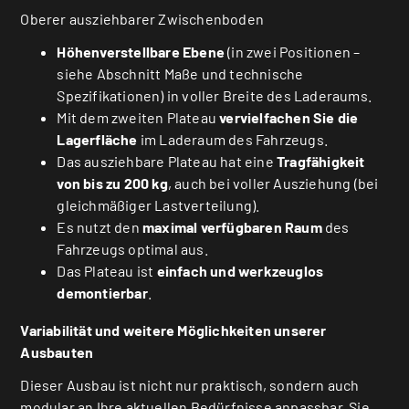
Oberer ausziehbarer Zwischenboden
Höhenverstellbare Ebene
(in zwei Positionen –
siehe Abschnitt Maße und technische
Spezifikationen) in voller Breite des Laderaums.
Mit dem zweiten Plateau
vervielfachen Sie die
Lagerfläche
im Laderaum des Fahrzeugs.
Das ausziehbare Plateau hat eine
Tragfähigkeit
von bis zu 200 kg
, auch bei voller Ausziehung (bei
gleichmäßiger Lastverteilung).
Es nutzt den
maximal verfügbaren Raum
des
Fahrzeugs optimal aus.
Das Plateau ist
einfach und werkzeuglos
demontierbar
.
Variabilität und weitere Möglichkeiten unserer
Ausbauten
Dieser Ausbau ist nicht nur praktisch, sondern auch
modular an Ihre aktuellen Bedürfnisse anpassbar. Sie