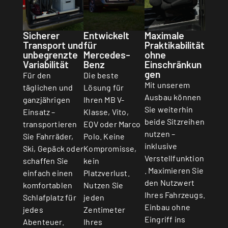
Sicherer
Entwickelt
Maximale
Transport und
für
Praktikabilität
unbegrenzte
Mercedes-
ohne
Variabilität
Benz
Einschränkun
gen
Für den
Die beste
Mit unserem
täglichen und
Lösung für
Ausbau können
ganzjährigen
Ihren MB V-
Sie weiterhin
Einsatz –
Klasse, Vito,
beide Sitzreihen
transportieren
EQV oder Marco
nutzen –
Sie Fahrräder,
Polo. Keine
inklusive
Ski, Gepäck oder
Kompromisse,
Verstellfunktion
schaffen Sie
kein
. Maximieren Sie
einfach einen
Platzverlust.
den Nutzwert
komfortablen
Nutzen Sie
Ihres Fahrzeugs.
Schlafplatz für
jeden
Einbau ohne
jedes
Zentimeter
Eingriff ins
Abenteuer.
Ihres