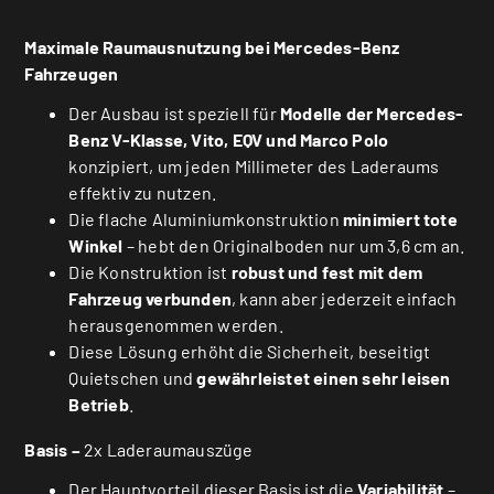
Maximale Raumausnutzung bei Mercedes-Benz
Fahrzeugen
Der Ausbau ist speziell für
Modelle der Mercedes-
Benz V-Klasse, Vito, EQV und Marco Polo
konzipiert, um jeden Millimeter des Laderaums
effektiv zu nutzen.
Die flache Aluminiumkonstruktion
minimiert tote
Winkel
– hebt den Originalboden nur um 3,6 cm an.
Die Konstruktion ist
robust und fest mit dem
Fahrzeug verbunden
, kann aber jederzeit einfach
herausgenommen werden.
Diese Lösung erhöht die Sicherheit, beseitigt
Quietschen und
gewährleistet einen sehr leisen
Betrieb
.
Basis –
2x Laderaumauszüge
Der Hauptvorteil dieser Basis ist die
Variabilität
–