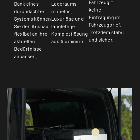
Fahrzeug =
Dank eines
Laderaums
keine
durchdachten
mühelos.
Eintragung im
Systems können
Luxuriöse und
Fahrzeugbrief.
Sie den Ausbau
langlebige
Trotzdem stabil
flexibel an Ihre
Komplettlösung
und sicher.
aktuellen
aus Aluminium.
Bedürfnisse
anpassen.