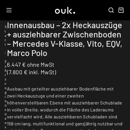
Innenausbau – 2x Heckauszüge
S
+ ausziehbarer Zwischenboden
t
a
r
– Mercedes V-Klasse, Vito, EQV,
t
Marco Polo
/
F
6.447
€
ohne MwSt
a
h
(
7.800
€
inkl. MwSt)
r
z
e
u
Ausbau mit geteilter ausziehbarer Bodenfläche mit
g
zwei Heckauszuge und einer zweiten
i
n
höhenverstellbaren Ebene mit ausziehbarer Schublade
n
in voller Breite, wodurch die Fläche des Laderaums
e
n
vervielfacht wird. Alle ausziehbaren Schubladen sind
a
u
158 cm lang, multifunktional und ganzjährig nutzbar und
s