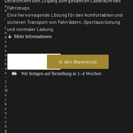
erleichtern den Zugang zum gesamten Laderaum des
b
a
Fahrzeugs.
u
Eine hervorragende Lösung für den komfortablen und
/
sicheren Transport von Fahrrädern, Sportausrüstung
I
und normaler Ladung.
n
Mehr Informationen
n
e
n
a
u
s
In den Warenkorb
b
a
u
Wir fertigen auf Bestellung in 1–4 Wochen
–
2
x
H
e
c
k
a
u
s
z
ü
g