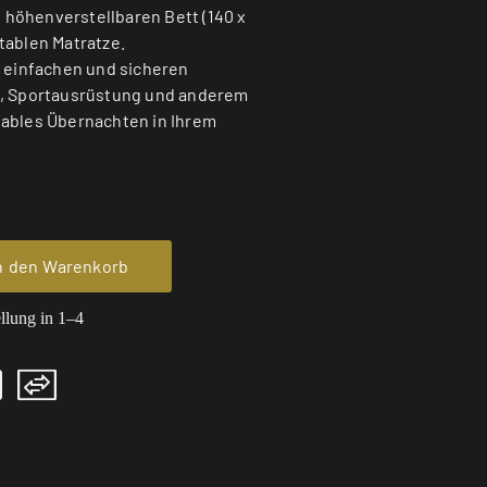
höhenverstellbaren Bett (140 x
tablen Matratze.
n einfachen und sicheren
n, Sportausrüstung und anderem
ables Übernachten in Ihrem
n den Warenkorb
ellung in 1–4