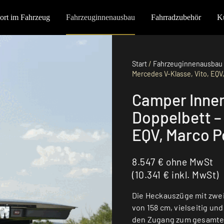
port im Fahrzeug
Fahrzeuginnenausbau
Fahrradzubehör
K
Start
/
Fahrzeuginnenausbau
Mercedes V-Klasse, Vito, EQV
Camper Innen
Doppelbett –
EQV, Marco P
8.547
€
ohne MwSt
(
10.341
€
inkl. MwSt)
Die Heckauszüge mit zwe
von 158 cm, vielseitig und
den Zugang zum gesamten