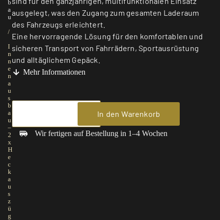
sind für den ganzjährigen, multifunktionalen Einsatz
b
a
ausgelegt, was den Zugang zum gesamten Laderaum
u
des Fahrzeugs erleichtert.
/
Eine hervorragende Lösung für den komfortablen und
I
sicheren Transport von Fahrrädern, Sportausrüstung
n
und alltäglichem Gepäck.
n
e
Mehr Informationen
n
a
u
s
b
In den Warenkorb
a
u
–
Wir fertigen auf Bestellung in 1–4 Wochen
2
x
H
e
c
k
a
u
s
z
ü
g