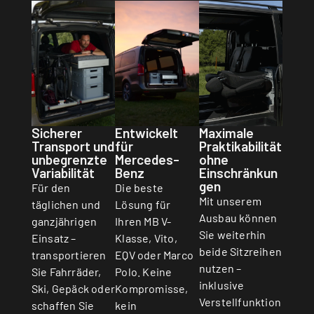
Sicherer
Entwickelt
Maximale
Transport und
für
Praktikabilität
unbegrenzte
Mercedes-
ohne
Variabilität
Benz
Einschränkun
gen
Für den
Die beste
Mit unserem
täglichen und
Lösung für
Ausbau können
ganzjährigen
Ihren MB V-
Sie weiterhin
Einsatz –
Klasse, Vito,
beide Sitzreihen
transportieren
EQV oder Marco
nutzen –
Sie Fahrräder,
Polo. Keine
inklusive
Ski, Gepäck oder
Kompromisse,
Verstellfunktion
schaffen Sie
kein