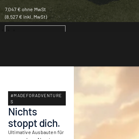
7.047
€
ohne MwSt
(
8.527
€
inkl. MwSt)
IN DEN WARENKORB
#MADEFORADVENTURE
S
Nichts
stoppt dich.
Ultimative Ausbauten für