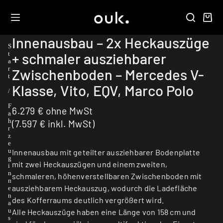
Innenausbau – 2x Heckauszüge
S
+ schmaler ausziehbarer
t
a
r
Zwischenboden – Mercedes V-
t
Klasse, Vito, EQV, Marco Polo
/
F
6.279
€
ohne MwSt
a
h
(
7.597
€
inkl. MwSt)
r
z
e
u
Innenausbau mit geteilter ausziehbarer Bodenplatte
g
mit zwei Heckauszügen und einem zweiten,
i
n
schmaleren, höhenverstellbaren Zwischenboden mit
n
ausziehbarem Heckauszug, wodurch die Ladefläche
e
n
des Kofferraums deutlich vergrößert wird.
a
u
Alle Heckauszüge haben eine Länge von 158 cm und
s