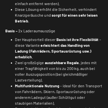
einfach entfernt werden).
Diese Lösung erhöht die Sicherheit, verhindert
Knarzgeräusche und
sorgt für einen sehr leisen
Betrieb
.
Basis –
2x Laderaumauszüge
Der Hauptvorteil dieser
Basis ist ihre Flexibilität
–
diese Variante
erleichtert das Handling von
Ladung (Fahrrädern, Sportausrüstung usw.)
erheblich
.
Zwei großzügige
ausziehbare Regale
, jedes mit
einer Tragfähigkeit von bis zu 200 kg, auch bei
voller Auszugsposition (bei gleichmäßiger
Lastverteilung).
Multifunktionale Nutzung
– ideal für den Transport
von Fahrrädern, Skiern, Sportausrüstung oder
anderem Ladegut (außer Schüttgut oder
staubigen Materialien).