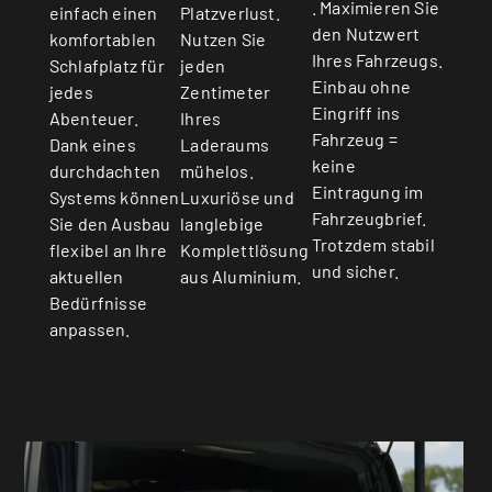
. Maximieren Sie
einfach einen
Platzverlust.
den Nutzwert
komfortablen
Nutzen Sie
Ihres Fahrzeugs.
Schlafplatz für
jeden
Einbau ohne
jedes
Zentimeter
Eingriff ins
Abenteuer.
Ihres
Fahrzeug =
Dank eines
Laderaums
keine
durchdachten
mühelos.
Eintragung im
Systems können
Luxuriöse und
Fahrzeugbrief.
Sie den Ausbau
langlebige
Trotzdem stabil
flexibel an Ihre
Komplettlösung
und sicher.
aktuellen
aus Aluminium.
Bedürfnisse
anpassen.