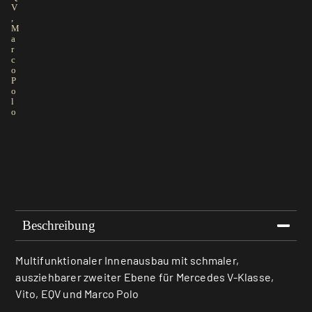
V
,
M
a
r
c
o
P
o
l
o
Beschreibung
Multifunktionaler Innenausbau mit schmaler,
ausziehbarer zweiter Ebene für Mercedes V-Klasse,
Vito, EQV und Marco Polo