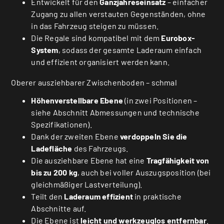
Entwickelt für den
Ganzjahreseinsatz
– einfacher
Zugang zu allen verstauten Gegenständen, ohne
in das Fahrzeug steigen zu müssen.
Die Regale sind kompatibel mit dem
Eurobox-
System
, sodass der gesamte Laderaum einfach
und effizient organisiert werden kann.
Oberer ausziehbarer Zwischenboden – schmal
Höhenverstellbare Ebene
(in zwei Positionen –
siehe Abschnitt Abmessungen und technische
Spezifikationen).
Dank der zweiten Ebene
verdoppeln Sie die
Ladefläche
des Fahrzeugs.
Die ausziehbare Ebene hat eine
Tragfähigkeit von
bis zu 200 kg
, auch bei voller Auszugsposition (bei
gleichmäßiger Lastverteilung).
Teilt den
Laderaum effizient
in praktische
Abschnitte auf.
Die Ebene ist
leicht und werkzeuglos entfernbar
.