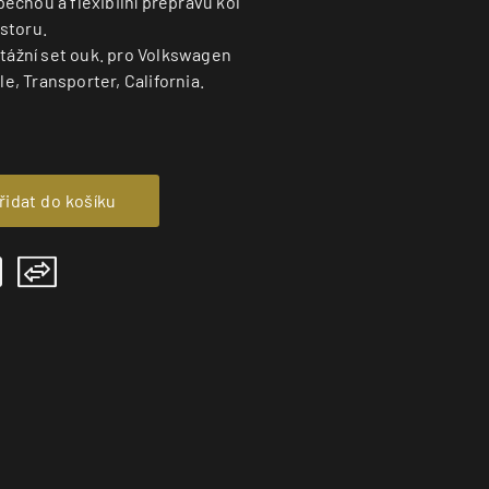
čnou a flexibilní přepravu kol
storu.
ntážní set ouk. pro Volkswagen
le, Transporter, California.
řidat do košíku