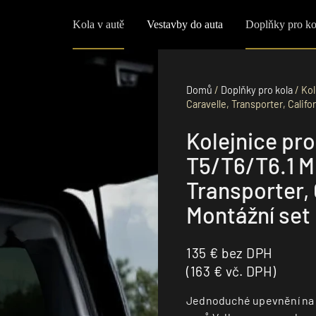
Kola v autě
Vestavby do auta
Doplňky pro ko
Domů
/
Doplňky pro kola
/ Kol
Caravelle, Transporter, Califor
Kolejnice pr
T5/T6/T6.1 Mu
Transporter, 
Montážní set
135
€
bez DPH
(
163
€
vč. DPH)
Jednoduché upevnění na o