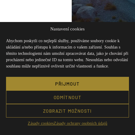
Nastavení cookies
Abychom poskytli co nejlepší služby, používáme soubory cookie k
ukládání a/nebo přístupu k informacím o vašem zařízení. Souhlas s
těmito technologiemi nám umožní zpracovávat data, jako je chování při
procházení nebo jedinečné ID na tomto webu. Nesouhlas nebo odvolání
vš
souhlasu může nepříznivě ovlivnit určité vlastnosti a funkce.
Potřebujete
Ref
poradit?
PŘIJMOUT
O n
+420 775 135 620
ODMÍTNOUT
Kon
info@ouk.cz
Obc
ZOBRAZIT MOŽNOSTI
(Po - Pá 9 - 16:00)
Všechny kontakty
Zás
Zásady cookies
Zásady ochrany osobních údajů
Zás