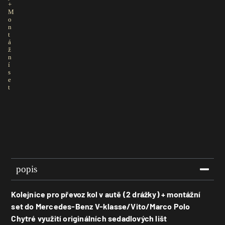
+
M
o
n
t
á
ž
n
í
s
e
t
popis
Kolejnice pro převoz kol v autě (2 drážky) + montážní
set do Mercedes-Benz V-klasse/Vito/Marco Polo
Chytré využití originálních
sedadlových lišt