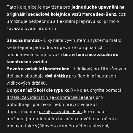
Tato kolejnice je navržena pro
jednoduché upevnění na
originální sedadlové kolejnice vozů Mercedes-Benz
, což
umožňuje bezpečnou a flexibilní přepravu kol přímo v
zavazadlovém prostoru.
Snadná montáž
– Díky námi vyvinutému systému matic
se kolejnice jednoduše upevní do originálních
sedadlových kolejnic vozu
bez vrtání a bez zásahu do
konstrukce vozidla.
Pevná a variabilní konstrukce
– Hliníkový profil v různých
délkách obsahuje
dvě drážky
pro flexibilní nastavení
vidlicových držáků.
Uchycení až 5 kol (dle typu kol)
– Kola uchytíte pomocí
držáku za vidlici Mini (ekonomické řešení),
pro
pohodlnější používání nebo převoz více kol
doporučujeme
držáky za vidlici Plus
, které nabízí
možnost jednoduchého beznástrojového natočení a
posuvu, také výškového a směrového nastavení.