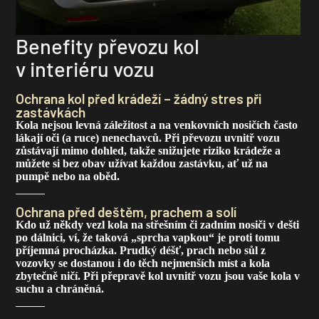
Benefity převozu kol
v interiéru vozu
Ochrana kol před krádeží – žádný stres při
zastávkách
Kola nejsou levná záležitost a na venkovních nosičích často
lákají oči (a ruce) nenechavců. Při převozu uvnitř vozu
zůstávají mimo dohled, takže snižujete riziko krádeže a
můžete si bez obav užívat každou zastávku, ať už na
pumpě nebo na oběd.
Ochrana před deštěm, prachem a solí
Kdo už někdy vezl kola na střešním či zadním nosiči v dešti
po dálnici, ví, že taková „sprcha vapkou“ je proti tomu
příjemná procházka. Prudký déšť, prach nebo sůl z
vozovky se dostanou i do těch nejmenších míst a kola
zbytečně ničí. Při přepravě kol uvnitř vozu jsou vaše kola v
suchu a chráněná.