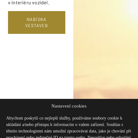
v interiéru vozidel.
NABÍDKA
VESTAVEB
Nastavení cookies
Abychom poskytli co nejlepší služby, používáme soubory cookie k
ukládání a/nebo přístupu k informacím o vašem zařízení. Souhlas s
těmito technologiemi nám umožní zpracovávat data, jako je chování při
procházení nebo jedinečné ID na tomto webu. Nesouhlas nebo odvolání