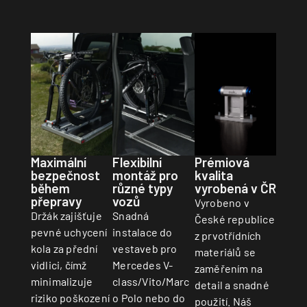
Prémiová
Maximální
Flexibilní
kvalita
bezpečnost
montáž pro
vyrobená v ČR
během
různé typy
přepravy
vozů
Vyrobeno v
Držák zajišťuje
Snadná
České republice
pevné uchycení
instalace do
z prvotřídních
kola za přední
vestaveb pro
materiálů se
vidlici, čímž
Mercedes V-
zaměřením na
minimalizuje
class/Vito/Marc
detail a snadné
riziko poškození
o Polo nebo do
použití. Náš