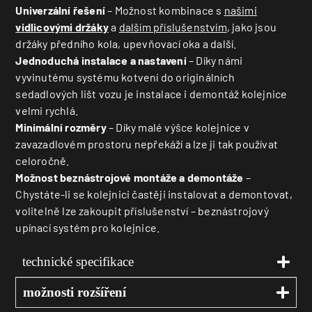
Univerzální řešení
– Možnost kombinace s
našimi
vidlicovými držáky
a
dalším příslušenstvím
, jako jsou
držáky předního kola, upevňovací oka a další.
Jednoduchá instalace a nastavení
– Díky námi
vyvinutému systému kotvení do originálních
sedadlových lišt vozu je instalace i demontáž kolejnice
velmi rychlá.
Minimální rozměry
– Díky malé výšce kolejnice v
zavazadlovém prostoru nepřekáží a lze ji tak používat
celoročně.
Možnost beznástrojové montáže a demontáže
–
Chystáte-li se kolejnici častěji instalovat a demontovat,
volitelně lze zakoupit příslušenství – beznástrojový
upínací systém pro kolejnice.
technické specifikace
možnosti rozšíření