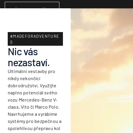
PŘIDAT DO KOŠÍKU
#MADEFORADVENTURE
S
Nic vás
nezastaví.
Ultimátní vestavby pro
nikdy nekončící
dobrodružství. Využijte
naplno potenciál svého
vozu Mercedes-Benz V-
class, Vito či Marco Polo.
Navrhujeme a vyrábíme
systémy pro bezpečnou a
spolehlivou přepravu kol