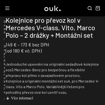
Kolejnice pro převoz kol v
D
Mercedes V-class, Vito, Marco
o
m
ů
Polo – 2 drážky + Montážní set
/
149
€
–
173
€
bez DPH
D
(od
180
€
vč. DPH)
o
p
l
ň
Jednoduché upevnění na originální sedadlové kolejnice
k
y
vozů Mercedes-Benz pro bezpečnou a flexibilní
p
r
přepravu kol přímo v zavazadlovém prostoru.
o
Kolejnice a originální montážní set ouk. pro Mercedes V-
k
o
class, Vito a Marco Polo. Variabilnější řešení pro
l
pohodlný převoz více kol uvnitř vozu.
a
Více informací
/