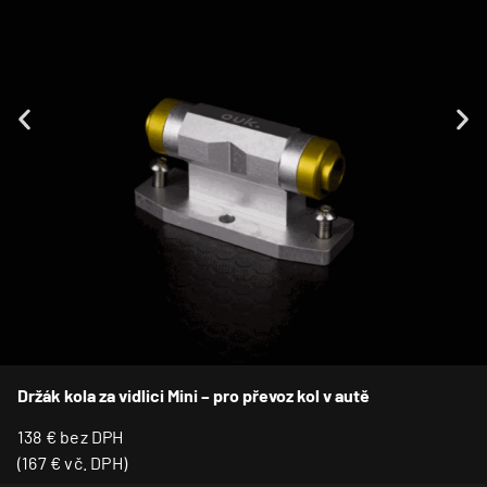
Držák kola za vidlici Mini – pro převoz kol v autě
138
€
bez DPH
(
167
€
vč. DPH)