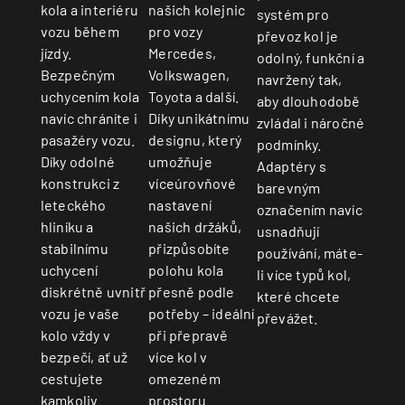
kola a interiéru
našich kolejnic
systém pro
vozu během
pro vozy
převoz kol je
jízdy.
Mercedes,
odolný, funkční a
Bezpečným
Volkswagen,
navržený tak,
uchycením kola
Toyota a další.
aby dlouhodobě
navíc chráníte i
Díky unikátnímu
zvládal i náročné
pasažéry vozu.
designu, který
podmínky.
Díky odolné
umožňuje
Adaptéry s
konstrukci z
víceúrovňové
barevným
leteckého
nastavení
označením navíc
hliníku a
našich držáků,
usnadňují
stabilnímu
přizpůsobíte
používání, máte-
uchycení
polohu kola
li více typů kol,
diskrétně uvnitř
přesně podle
které chcete
vozu je vaše
potřeby – ideální
převážet.
kolo vždy v
při přepravě
bezpečí, ať už
více kol v
cestujete
omezeném
kamkoliv.
prostoru.