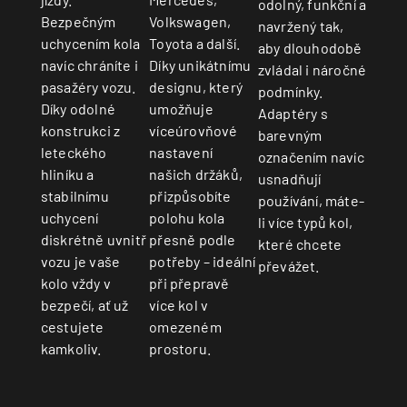
odolný, funkční a
Bezpečným
Volkswagen,
navržený tak,
uchycením kola
Toyota a další.
aby dlouhodobě
navíc chráníte i
Díky unikátnímu
zvládal i náročné
pasažéry vozu.
designu, který
podmínky.
Díky odolné
umožňuje
Adaptéry s
konstrukci z
víceúrovňové
barevným
leteckého
nastavení
označením navíc
hliníku a
našich držáků,
usnadňují
stabilnímu
přizpůsobíte
používání, máte-
uchycení
polohu kola
li více typů kol,
diskrétně uvnitř
přesně podle
které chcete
vozu je vaše
potřeby – ideální
převážet.
kolo vždy v
při přepravě
bezpečí, ať už
více kol v
cestujete
omezeném
kamkoliv.
prostoru.