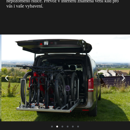
nepozorného řidiče. Převoz v interiéru znamená větší klid pro
vás i vaše vybavení.