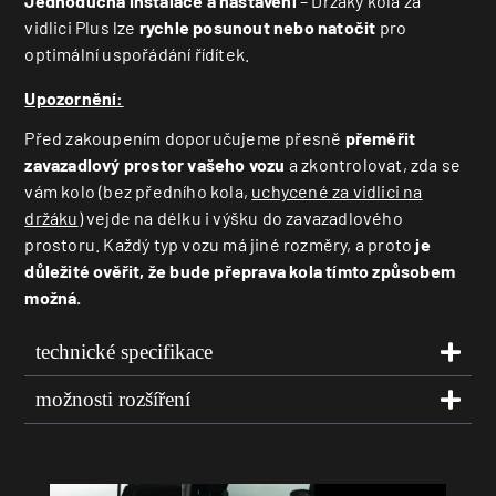
Jednoduchá instalace a nastavení
–
Držáky kola za
vidlici Plus
lze
rychle posunout nebo natočit
pro
optimální uspořádání řídítek.
Upozornění:
Před zakoupením doporučujeme přesně
přeměřit
zavazadlový prostor vašeho vozu
a zkontrolovat, zda se
vám kolo (bez předního kola,
uchycené za vidlici na
držáku
) vejde na délku i výšku do zavazadlového
prostoru. Každý typ vozu má jiné rozměry, a proto
je
důležité ověřit, že bude přeprava kola tímto způsobem
možná.
technické specifikace
možnosti rozšíření