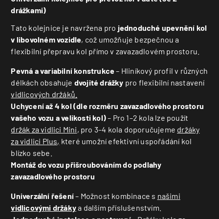
drážkami)
Tato kolejnice je navržena pro
jednoduché upevnění kol
v libovolném vozidle
, což umožňuje bezpečnou a
flexibilní přepravu kol přímo v zavazadlovém prostoru.
Pevná a variabilní konstrukce
– Hliníkový profil v různých
délkách obsahuje
dvojité drážky
pro flexibilní nastavení
vidlicových držáků.
Uchycení až 4 kol (dle rozměru zavazadlového prostoru
vašeho vozu a velikosti kol)
– Pro 1–2 kola lze použít
držák za vidlici Mini
, pro 3–4 kola doporučujeme
držáky
za vidlici Plus
,
které umožní efektivní uspořádání kol
blízko sebe.
Montáž do vozu přišroubováním do podlahy
zavazadlového prostoru
Univerzální řešení
– Možnost kombinace s
našimi
vidlicovými držáky
a dalším příslušenstvím.