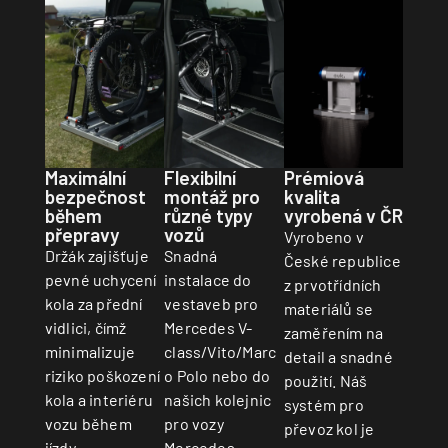
Prémiová
Maximální
Flexibilní
kvalita
bezpečnost
montáž pro
vyrobená v ČR
během
různé typy
přepravy
vozů
Vyrobeno v
Držák zajišťuje
Snadná
České republice
pevné uchycení
instalace do
z prvotřídních
kola za přední
vestaveb pro
materiálů se
vidlici, čímž
Mercedes V-
zaměřením na
minimalizuje
class/Vito/Marc
detail a snadné
riziko poškození
o Polo nebo do
použití. Náš
kola a interiéru
našich kolejnic
systém pro
vozu během
pro vozy
převoz kol je
jízdy.
Mercedes,