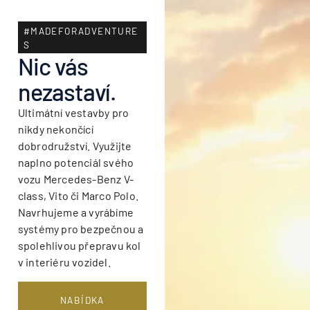
#MADEFORADVENTURE
S
Nic vás
nezastaví.
Ultimátní vestavby pro
nikdy nekončící
dobrodružství. Využijte
naplno potenciál svého
vozu Mercedes-Benz V-
class, Vito či Marco Polo.
Navrhujeme a vyrábíme
systémy pro bezpečnou a
spolehlivou přepravu kol
v interiéru vozidel.
NABÍDKA