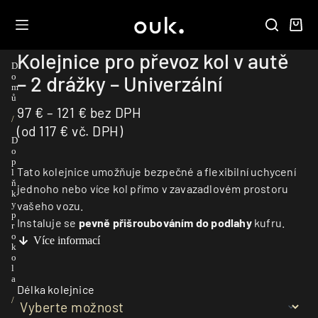
Kolejnice pro převoz kol v autě
D
– 2 drážky – Univerzální
o
m
ů
97
€
–
121
€
bez DPH
/
(od
117
€
vč. DPH)
D
o
p
Tato kolejnice umožňuje bezpečné a flexibilní uchycení
l
ň
jednoho nebo více kol přímo v zavazadlovém prostoru
k
vašeho vozu.
y
p
Instaluje se
pevně přišroubováním do podlahy
kufru.
r
o
Více informací
k
o
l
a
Délka kolejnice
/