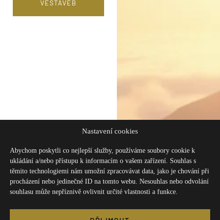
VESTAVEB
Nastavení cookies
Abychom poskytli co nejlepší služby, používáme soubory cookie k
ukládání a/nebo přístupu k informacím o vašem zařízení. Souhlas s
těmito technologiemi nám umožní zpracovávat data, jako je chování při
procházení nebo jedinečné ID na tomto webu. Nesouhlas nebo odvolání
souhlasu může nepříznivě ovlivnit určité vlastnosti a funkce.