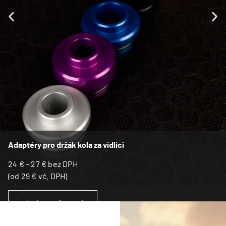
Adaptéry pro držák kola za vidlici
24
€
–
27
€
bez DPH
(od
29
€
vč. DPH)
VÝBĚR MOŽNOSTÍ