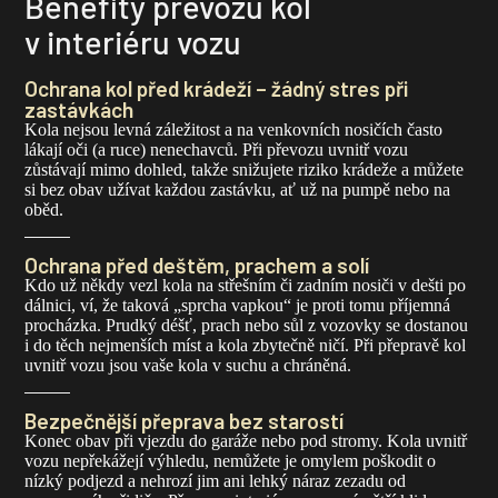
Benefity převozu kol
v interiéru vozu
Ochrana kol před krádeží – žádný stres při
zastávkách
Kola nejsou levná záležitost a na venkovních nosičích často
lákají oči (a ruce) nenechavců. Při převozu uvnitř vozu
zůstávají mimo dohled, takže snižujete riziko krádeže a můžete
si bez obav užívat každou zastávku, ať už na pumpě nebo na
oběd.
Ochrana před deštěm, prachem a solí
Kdo už někdy vezl kola na střešním či zadním nosiči v dešti po
dálnici, ví, že taková „sprcha vapkou“ je proti tomu příjemná
procházka. Prudký déšť, prach nebo sůl z vozovky se dostanou
i do těch nejmenších míst a kola zbytečně ničí. Při přepravě kol
uvnitř vozu jsou vaše kola v suchu a chráněná.
Bezpečnější přeprava bez starostí
Konec obav při vjezdu do garáže nebo pod stromy. Kola uvnitř
vozu nepřekážejí výhledu, nemůžete je omylem poškodit o
nízký podjezd a nehrozí jim ani lehký náraz zezadu od