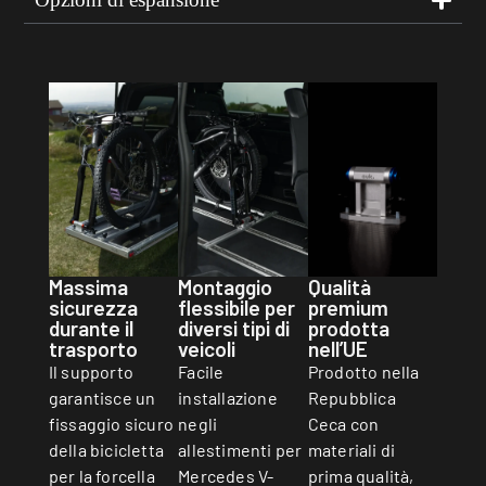
Qualità
Massima
Montaggio
premium
sicurezza
flessibile per
prodotta
durante il
diversi tipi di
nell’UE
trasporto
veicoli
Prodotto nella
Il supporto
Facile
Repubblica
garantisce un
installazione
Ceca con
fissaggio sicuro
negli
materiali di
della bicicletta
allestimenti per
prima qualità,
per la forcella
Mercedes V-