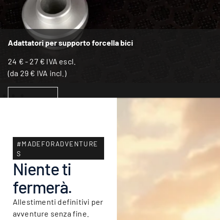
Adattatori per supporto forcella bici
24
€
-
27
€
IVA escl.
(da
29
€
IVA incl.)
SCEGLI
#MADEFORADVENTURE
S
Niente ti
fermerà.
Allestimenti definitivi per
avventure senza fine.