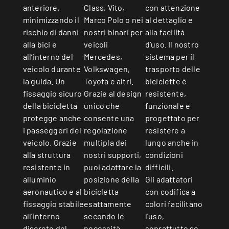
con attenzione
anteriore,
Class, Vito,
al dettaglio e
minimizzando il
Marco Polo o nei
alla facilità
rischio di danni
nostri binari per
d’uso. Il nostro
alla bici e
veicoli
sistema per il
all’interno del
Mercedes,
trasporto delle
veicolo durante
Volkswagen,
biciclette è
la guida. Un
Toyota e altri.
resistente,
fissaggio sicuro
Grazie al design
funzionale e
della bicicletta
unico che
progettato per
protegge anche
consente una
resistere a
i passeggeri del
regolazione
lungo anche in
veicolo. Grazie
multipla dei
condizioni
alla struttura
nostri supporti,
difficili.
resistente in
puoi adattare la
Gli adattatori
alluminio
posizione della
con codifica a
aeronautico e al
bicicletta
colori facilitano
fissaggio stabile
esattamente
l’uso,
all’interno
secondo le
soprattutto se
discreto del
necessità –