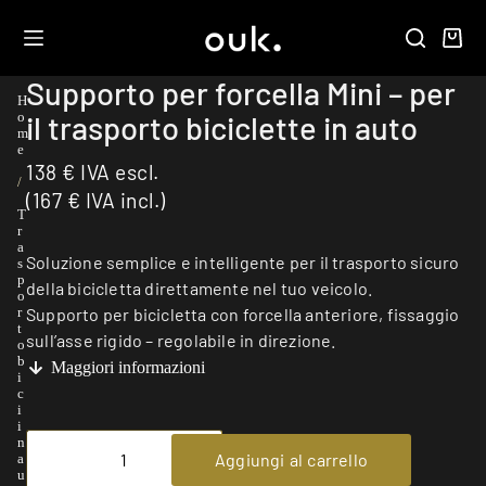
Supporto per forcella Mini – per
H
il trasporto biciclette in auto
o
m
e
138
€
IVA escl.
/
(
167
€
IVA incl.)
T
r
a
Soluzione semplice e intelligente per il trasporto sicuro
s
p
della bicicletta direttamente nel tuo veicolo.
o
Supporto per bicicletta con forcella anteriore, fissaggio
r
t
sull’asse rigido – regolabile in direzione.
o
b
Maggiori informazioni
i
c
i
i
n
Aggiungi al carrello
a
u