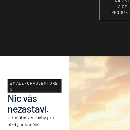
NAČÍS
VÍCE
PRODUK
#MADEFORADVENTURE
S
Nic vás
nezastaví.
Ultimátní vestavby pro
nikdy nekončící