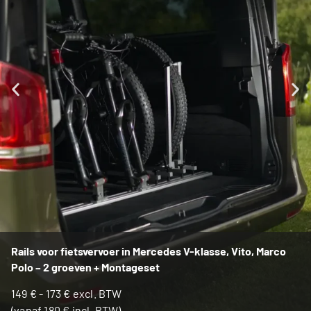
Rails voor fietsvervoer in Mercedes V-klasse, Vito, Marco
Polo – 2 groeven + Montageset
149
€
-
173
€
excl. BTW
(vanaf
180
€
incl. BTW)