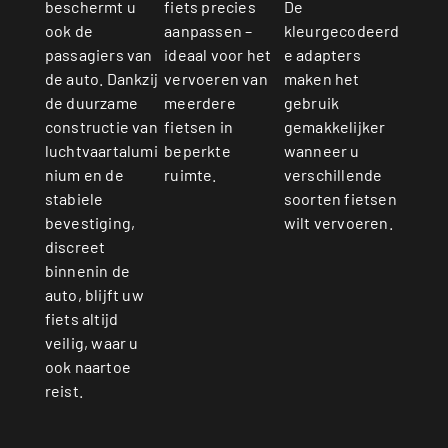
De
beschermt u
fiets precies
kleurgecodeerd
ook de
aanpassen –
e adapters
passagiers van
ideaal voor het
maken het
de auto. Dankzij
vervoeren van
gebruik
de duurzame
meerdere
gemakkelijker
constructie van
fietsen in
wanneer u
luchtvaartalumi
beperkte
verschillende
nium en de
ruimte.
soorten fietsen
stabiele
wilt vervoeren.
bevestiging,
discreet
binnenin de
auto, blijft uw
fiets altijd
veilig, waar u
ook naartoe
reist.