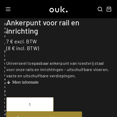
Ankerpunt voor rail en
H
inrichting
o
m
e
7
€
excl. BTW
/
(
8
€
incl. BTW)
F
i
e
Universeel toepasbaar ankerpunt van roestvrij staal
t
s
voor onze rails en inrichtingen – uitschuifbare vloeren,
t
vaste en uitschuifbare verdiepingen.
r
a
Meer informatie
n
s
p
o
r
t
i
n
d