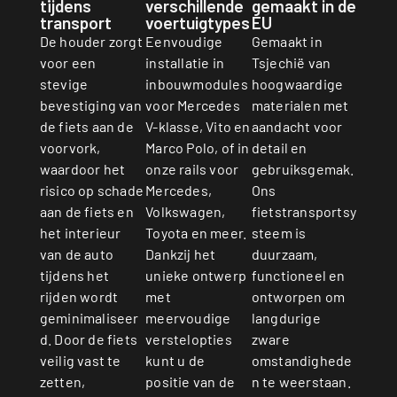
gemaakt in de
tijdens
verschillende
EU
transport
voertuigtypes
Gemaakt in
De houder zorgt
Eenvoudige
Tsjechië van
voor een
installatie in
hoogwaardige
stevige
inbouwmodules
materialen met
bevestiging van
voor Mercedes
aandacht voor
de fiets aan de
V-klasse, Vito en
detail en
voorvork,
Marco Polo, of in
gebruiksgemak.
waardoor het
onze rails voor
Ons
risico op schade
Mercedes,
fietstransportsy
aan de fiets en
Volkswagen,
steem is
het interieur
Toyota en meer.
duurzaam,
van de auto
Dankzij het
functioneel en
tijdens het
unieke ontwerp
ontworpen om
rijden wordt
met
langdurige
geminimaliseer
meervoudige
zware
d. Door de fiets
verstelopties
omstandighede
veilig vast te
kunt u de
n te weerstaan.
zetten,
positie van de