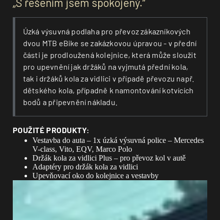
„S řešením jsem spokojený.“
Úzká výsuvná podlaha pro převoz zákazníkových
dvou MTB eBike se zakázkovou úpravou - v přední
části je prodloužená kolejnice, která může sloužit
pro upevnění jak držáků na vyjmutá přední kola,
tak i držáků kola za vidlici v případě převozu např.
dětského kola, případně k namontování kotvících
bodů a připevnění nákladu.
POUŽITÉ PRODUKTY:
Vestavba do auta – 1x úzká výsuvná police – Mercedes
V-class, Vito, EQV, Marco Polo
Držák kola za vidlici Plus – pro převoz kol v autě
Adaptéry pro držák kola za vidlici
Upevňovací oko do kolejnice a vestavby