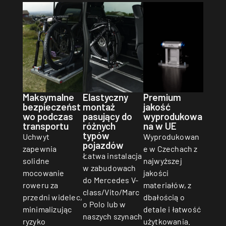
Premium
Maksymalne
Elastyczny
jakość
bezpieczeńst
montaż
wyprodukowa
wo podczas
pasujący do
na w UE
transportu
różnych
typów
Wyprodukowan
Uchwyt
pojazdów
e w Czechach z
zapewnia
Łatwa instalacja
najwyższej
solidne
w zabudowach
jakości
mocowanie
do Mercedes V-
materiałów, z
roweru za
class/Vito/Marc
dbałością o
przedni widelec,
o Polo lub w
detale i łatwość
minimalizując
naszych szynach
użytkowania.
ryzyko