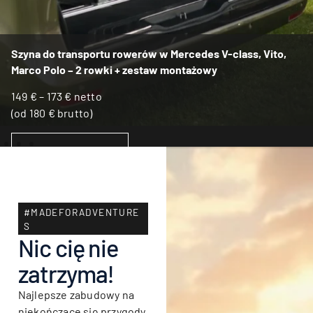
Szyna do transportu rowerów w Mercedes V-class, Vito,
Marco Polo – 2 rowki + zestaw montażowy
149
€
–
173
€
netto
(od
180
€
brutto)
WYBIERZ OPCJE
#MADEFORADVENTURE
S
Nic cię nie
zatrzyma!
Najlepsze zabudowy na
niekończące się przygody.