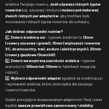
widelca Twojego roweru.
Jeśli używasz różnych typów
rowerów
(np. szosowy i enduro)
możesz potrzebować
dwóch różnych par
adapterów
, aby możliwe było
mocowanie różnych typów rowerów do uchwytu.
Jak dobrać odpowiedni rozmiar?
1️⃣
Zmierz średnicę osi
– typowe średnice to
12mm
(rowery szosowe i gravel), 15mm (
większość rowerów
XC, downcountry, trail, enduro i elektrycznych
), 20mm
(rowery zjazdowe/Downhill)
2️⃣
Zmierz wewnętrzną szerokość widelca
– typowe
wartości to
100mm lub 110mm
(w fatbikach mogą się
różnić).
3️⃣
Wybierz odpowiedni adapter
zgodnie ze średnicą osi
i wymiarami widelca, które zmierzyłeś dla swojego
roweru/rowerów.
Dzięki precyzyjnie dopasowanym adapterom Twój rower
będzie
zawsze prawidłowo zamocowany i stabilny