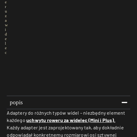
e
r
u
z
a
w
i
d
e
l
e
c
popis
Adaptery do różnych typów widel – niezbędny element
każdego
uchwytu roweru za widelec (Mini i Plus).
Każdy adapter jest zaprojektowany tak, aby dokładnie
odpowiadał konkretnemu rozmiarowi osi sztywnej