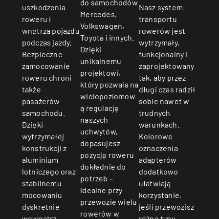
do samochodów
Nasz system
uszkodzenia
Mercedes,
transportu
roweru i
Volkswagen,
rowerów jest
wnętrza pojazdu
Toyota i innych.
wytrzymały,
podczas jazdy.
Dzięki
funkcjonalny i
Bezpieczne
unikalnemu
zaprojektowany
zamocowanie
projektowi,
tak, aby przez
roweru chroni
który pozwala na
długi czas radził
także
wielopoziomow
sobie nawet w
pasażerów
ą regulację
trudnych
samochodu.
naszych
warunkach.
Dzięki
uchwytów,
Kolorowe
wytrzymałej
dopasujesz
oznaczenia
konstrukcji z
pozycję roweru
adapterów
aluminium
dokładnie do
dodatkowo
lotniczego oraz
potrzeb –
ułatwiają
stabilnemu
idealne przy
korzystanie,
mocowaniu
przewozie wielu
jeśli przewozisz
dyskretnie
rowerów w
różne typy
wewnątrz