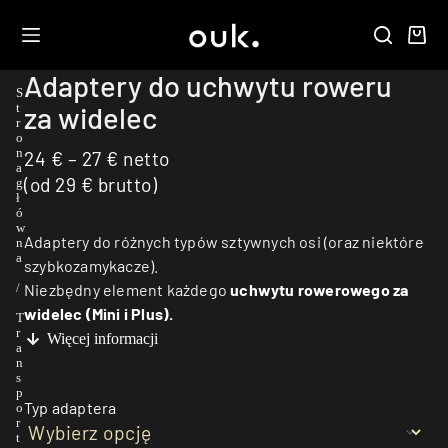
Adaptery do uchwytu roweru
S
za widelec
t
r
o
n
24
€
–
27
€
netto
a
(od
29
€
brutto)
g
ł
ó
w
Adaptery do różnych typów sztywnych osi (oraz niektóre
n
a
szybkozamykacze).
Niezbędny element każdego
uchwytu rowerowego za
/
widelec (Mini i Plus).
T
r
Więcej informacji
a
n
s
p
Typ adaptera
o
r
t