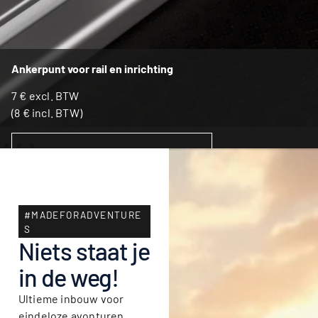
Ankerpunt voor rail en inrichting
7
€
excl. BTW
(
8
€
incl. BTW)
TOEVOEGEN AAN WINKELWAGEN
#MADEFORADVENTURE
S
Niets staat je
in de weg!
Ultieme inbouw voor
eindeloze avonturen.