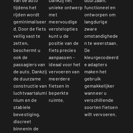
duurzaam,
van de auto
Dankzij het
functioneel en
tijdens het
unieke ontwerp
ontworpen om
rijden wordt
met
langdurige
geminimaliseer
meervoudige
zware
d. Door de fiets
verstelopties
omstandighede
veilig vast te
kunt u de
n te weerstaan.
zetten,
positie van de
De
beschermt u
fiets precies
kleurgecodeerd
ook de
aanpassen –
e adapters
passagiers van
ideaal voor het
maken het
de auto. Dankzij
vervoeren van
gebruik
de duurzame
meerdere
gemakkelijker
constructie van
fietsen in
wanneer u
luchtvaartalumi
beperkte
verschillende
nium en de
ruimte.
soorten fietsen
stabiele
wilt vervoeren.
bevestiging,
discreet
binnenin de