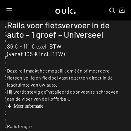
Rails voor fietsvervoer in de
H
auto – 1 groef – Universeel
o
m
e
86
€
-
111
€
excl. BTW
/
(vanaf
105
€
incl. BTW)
F
i
e
Deze rail maakt het mogelijk om één of meerdere
t
s
fietsen veilig en flexibel vast te zetten direct in de
t
laadruimte van uw auto.
r
a
Hij wordt stevig geïnstalleerd door vast te schroeven
n
s
aan de vloer van de kofferbak.
p
Meer informatie
o
r
t
i
n
Rails lengte
d