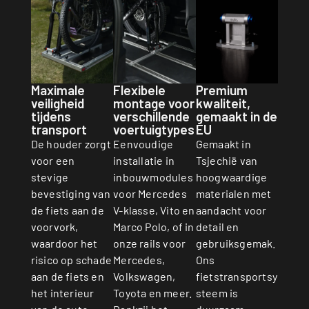
Premium
Maximale
Flexibele
kwaliteit,
veiligheid
montage voor
gemaakt in de
tijdens
verschillende
EU
transport
voertuigtypes
Gemaakt in
De houder zorgt
Eenvoudige
Tsjechië van
voor een
installatie in
hoogwaardige
stevige
inbouwmodules
materialen met
bevestiging van
voor Mercedes
aandacht voor
de fiets aan de
V-klasse, Vito en
detail en
voorvork,
Marco Polo, of in
gebruiksgemak.
waardoor het
onze rails voor
Ons
risico op schade
Mercedes,
fietstransportsy
aan de fiets en
Volkswagen,
steem is
het interieur
Toyota en meer.