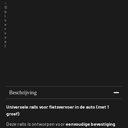
–
U
n
i
v
e
r
s
e
e
l
Beschrijving
Universele rails voor fietsvervoer in de auto (met 1
groef)
Deze rails is ontworpen voor
eenvoudige bevestiging