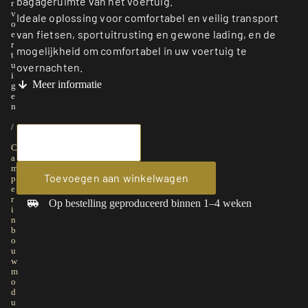
bagageruimte van het voertuig.
r
v
Ideale oplossing voor comfortabel en veilig transport
o
van fietsen, sportuitrusting en gewone lading, en de
e
r
mogelijkheid om comfortabel in uw voertuig te
t
u
overnachten.
i
Meer informatie
g
e
n
/
C
a
m
Toevoegen aan winkelwagen
p
e
r
Op bestelling geproduceerd binnen 1–4 weken
i
n
b
o
u
w
m
o
d
u