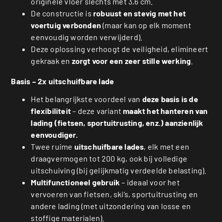
originele vloer slechts met 3,6 cm.
De constructie is
robuust en stevig met het
voertuig verbonden
(maar kan op elk moment
eenvoudig worden verwijderd).
Deze oplossing verhoogt de veiligheid, elimineert
gekraak en
zorgt voor een zeer stille werking
.
Basis – 2x uitschuifbare lade
Het belangrijkste voordeel van
deze basis is de
flexibiliteit
– deze variant
maakt het hanteren van
lading (fietsen, sportuitrusting, enz.) aanzienlijk
eenvoudiger.
Twee ruime
uitschuifbare lades
, elk met een
draagvermogen tot 200 kg, ook bij volledige
uitschuiving (bij gelijkmatig verdeelde belasting).
Multifunctioneel gebruik
– ideaal voor het
vervoeren van fietsen, ski’s, sportuitrusting en
andere lading (met uitzondering van losse en
stoffige materialen).