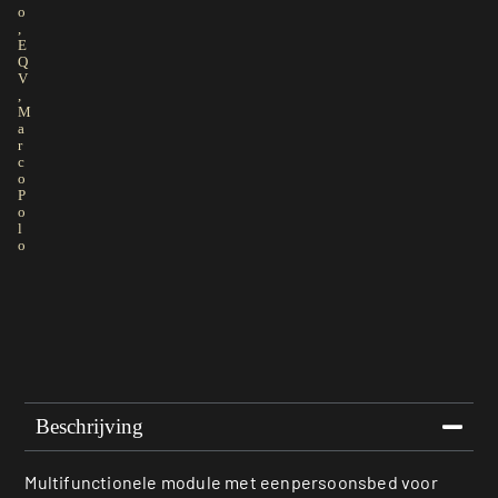
o
,
E
Q
V
,
M
a
r
c
o
P
o
l
o
Beschrijving
Multifunctionele module met eenpersoonsbed voor