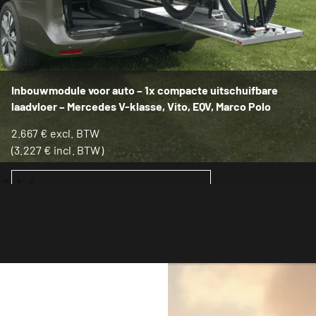
Inbouwmodule voor auto – 1x compacte uitschuifbare
laadvloer – Mercedes V-klasse, Vito, EQV, Marco Polo
2.667
€
excl. BTW
(
3.227
€
incl. BTW)
TOEVOEGEN AAN WINKELWAGEN