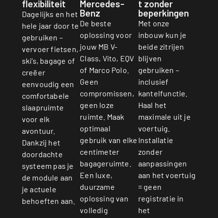
flexibiliteit
Mercedes-
t zonder
Benz
beperkingen
Dagelijks en het
De beste
Met onze
hele jaar door te
oplossing voor
inbouw kun je
gebruiken –
jouw MB V-
beide zitrijen
vervoer fietsen,
Class, Vito, EQV
blijven
ski’s, bagage of
of Marco Polo.
gebruiken –
creëer
Geen
inclusief
eenvoudig een
compromissen,
kantelfunctie.
comfortabele
geen loze
Haal het
slaapruimte
ruimte. Maak
maximale uit je
voor elk
optimaal
voertuig.
avontuur.
gebruik van elke
Installatie
Dankzij het
centimeter
zonder
doordachte
bagageruimte.
aanpassingen
systeem pas je
Een luxe,
aan het voertuig
de module aan
duurzame
= geen
je actuele
oplossing van
registratie in
behoeften aan.
volledig
het