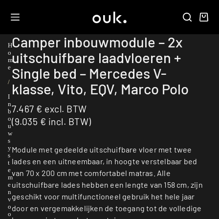
Camper inbouwmodule – 2x
H
uitschuifbare laadvloeren +
o
m
e
Single bed – Mercedes V-
/
klasse, Vito, EQV, Marco Polo
I
n
7.467
€
excl. BTW
b
o
(
9.035
€
incl. BTW)
u
w
s
y
Module met gedeelde uitschuifbare vloer met twee
s
lades en een uitneembaar, in hoogte verstelbaar bed
t
e
van 70 x 200 cm met comfortabel matras. Alle
m
uitschuifbare lades hebben een lengte van 158 cm, zijn
e
n
geschikt voor multifunctioneel gebruik het hele jaar
v
o
door en vergemakkelijken de toegang tot de volledige
o