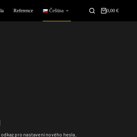
la
Reference
Čeština
0,00
€
 odkaz pro nastavení nového hesla.