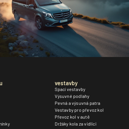
u
vestavby
Spací vestavby
Výsuvné podlahy
Pevná a výsuvná patra
Vestavby pro převoz kol
Převoz kol v autě
mínky
Držáky kola za vidlici