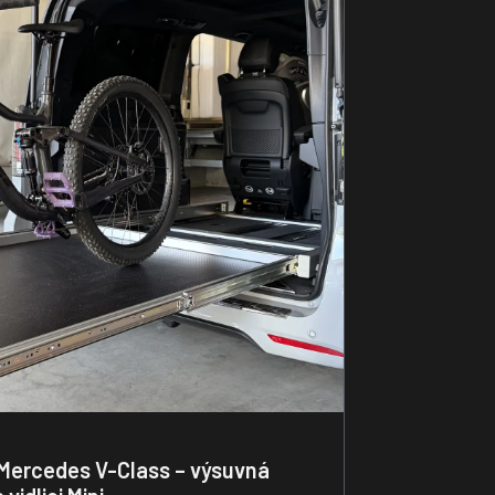
ř Mercedes V-Class – výsuvná