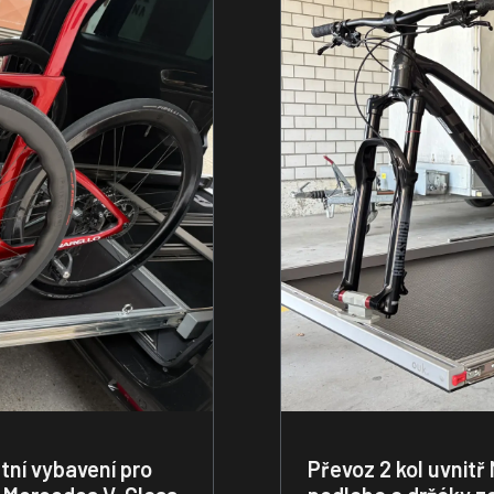
tní vybavení pro
Převoz 2 kol uvnit