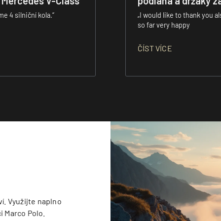
 v Mercedes V-Class
podlaha a držáky za 
 4 silniční kola.“
„I would like to thank you a
so far very happy
ČÍST VÍCE
í. Využijte naplno
i Marco Polo.