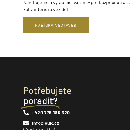
Navrhujeme a vyrábíme systémy pro bezpečnou a s
kol v interiéru vozidel.
NABÍDKA VESTAVEB
Potřebujete
poradit?
+420 775 135 620
info@ouk.cz
(Po - Pá 9 - 16:00)