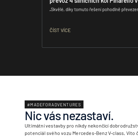
převoz 4 silničních kol Pinarello
„Skvělé, díky tomuto řešení pohodlně převezeme
ČÍST VÍCE
#MADEFORADVENTURES
Nic vás nezastaví.
Ultimátní vestavby pro nikdy nekončící dobrodružstv
potenciál svého vozu Mercedes-Benz V-class, Vito č