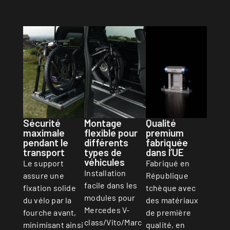
Qualité
Sécurité
Montage
premium
maximale
flexible pour
fabriquée
pendant le
différents
dans l’UE
transport
types de
véhicules
Fabriqué en
Le support
Installation
République
assure une
facile dans les
tchèque avec
fixation solide
modules pour
des matériaux
du vélo par la
Mercedes V-
de première
fourche avant,
class/Vito/Marc
qualité, en
minimisant ainsi