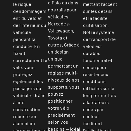
o Polo ou dans
mettant l’accent
le risque
nos rails pour
sur les détails
d’endommagem
véhicules
et la facilité
ent du vélo et
Mercedes,
d’utilisation.
de l’intérieur du
Volkswagen,
Notre système
véhicule
Toyota et
de transport de
pendant la
autres. Grâce à
vélos est
conduite. En
un design
durable,
fixant
unique
fonctionnel et
correctement le
permettant un
conçu pour
vélo, vous
réglage multi-
résister aux
protégez
niveaux de nos
conditions
également les
supports, vous
difficiles sur le
passagers du
pouvez
long terme. Les
véhicule. Grâce
positionner
adaptateurs
à une
votre vélo
codés par
construction
précisément
couleur
robuste en
selon vos
facilitent
aluminium
besoins — idéal
l’utilisation si
aéronautique et