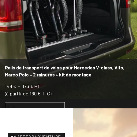
Rails de transport de vélos pour Mercedes V-class, Vito,
Marco Polo – 2 rainures + kit de montage
149
€
–
173
€
HT
(à partir de
180
€
TTC)
CHOIX DES OPTIONS
#MADEFORADVENTURE