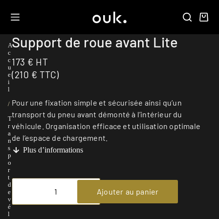
Support de roue avant Lite
A
c
173
€
HT
c
u
(
210
€
TTC)
e
i
l
Pour une fixation simple et sécurisée ainsi qu’un
/
transport du pneu avant démonté à l’intérieur du
T
véhicule. Organisation efficace et utilisation optimale
r
a
de l’espace de chargement.
n
s
Plus d’informations
p
o
r
t
d
Ajouter au panier
e
v
é
l