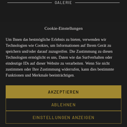
GALERIE
Cookie-Einstellungen
VORIGER
NÄCHSTER
Schlafausbau mit Fahrradtransportmöglichkeit – Mercedes V-klasse
Lösung für den Fahrradtransport im Mercedes Vito
Um Ihnen das bestmögliche Erlebnis zu bieten, verwenden wir
Technologien wie Cookies, um Informationen auf Ihrem Gerät zu
speichern und/oder darauf zuzugreifen. Die Zustimmung zu diesen
Technologien ermöglicht es uns, Daten wie das Surfverhalten oder
eindeutige IDs auf dieser Website zu verarbeiten. Wenn Sie nicht
zustimmen oder Ihre Zustimmung widerrufen, kann dies bestimmte
Funktionen und Merkmale beeinträchtigen.
Entworfen und hergestellt in Tschechien
AKZEPTIEREN
ABLEHNEN
Wir beraten Sie gerne bei der Auswahl
EINSTELLUNGEN ANZEIGEN