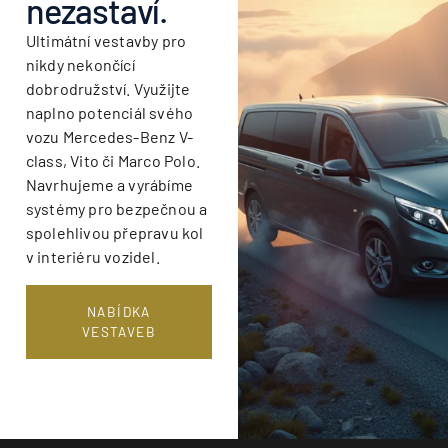
nezastaví.
Ultimátní vestavby pro
nikdy nekončící
dobrodružství. Využijte
naplno potenciál svého
vozu Mercedes-Benz V-
class, Vito či Marco Polo.
Navrhujeme a vyrábíme
systémy pro bezpečnou a
spolehlivou přepravu kol
v interiéru vozidel.
NABÍDKA
VESTAVEB