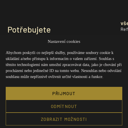
vš
Potřebujete
Ref
poradit?
O n
Nastavení cookies
+420 775 135 620
Kon
Abychom poskytli co nejlepší služby, používáme soubory cookie k
ukládání a/nebo přístupu k informacím o vašem zařízení. Souhlas s
info@ouk.cz
Obc
těmito technologiemi nám umožní zpracovávat data, jako je chování při
(Po - Pá 9 - 16:00)
procházení nebo jedinečné ID na tomto webu. Nesouhlas nebo odvolání
Všechny kontakty
Zás
souhlasu může nepříznivě ovlivnit určité vlastnosti a funkce.
Zás
PŘIJMOUT
ODMÍTNOUT
ZOBRAZIT MOŽNOSTI
2026 ouk. | LANATURIA s.r.o.
Vytvořilo
Studio Reset